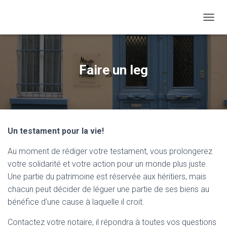
O
U
V
R
I
Faire un leg
R
/
F
E
R
M
Un testament pour la vie!
E
R
Au moment de rédiger votre testament, vous prolongerez
L
A
votre solidarité et votre action pour un monde plus juste.
N
Une partie du patrimoine est réservée aux héritiers, mais
A
chacun peut décider de léguer une partie de ses biens au
V
I
bénéfice d’une cause à laquelle il croit.
G
A
Contactez votre notaire, il répondra à toutes vos questions