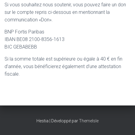
T
Si vous souhaitez nous soutenir, vous pouvez faire un don
I
sur le compte repris ci-dessous en mentionnant la
O
N
communication «Don».
BNP Fortis Paribas
IBAN BE08 2100-8356-1613
BIC GEBABEBB
Si la somme totale est supérieure ou égale à 40 € en fin
d’année, vous bénéficierez également d’une attestation
fiscale.
Hestia | Développé par
ThemeIsle