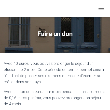
O
U
V
R
I
Faire un don
R
/
F
E
R
M
Avec 40 euros, vous pouvez prolonger le séjour d’un
E
R
étudiant de 2 mois. Cette période de temps permet ainsi à
L
l’étudiant de passer ses examens et ensuite d’exercer son
A
métier dans son pays.
N
A
Avec un don de 5 euros par mois pendant un an, soit moins
V
I
de 0,16 euros par jour, vous pouvez prolonger son séjour
G
de 4 mois.
A